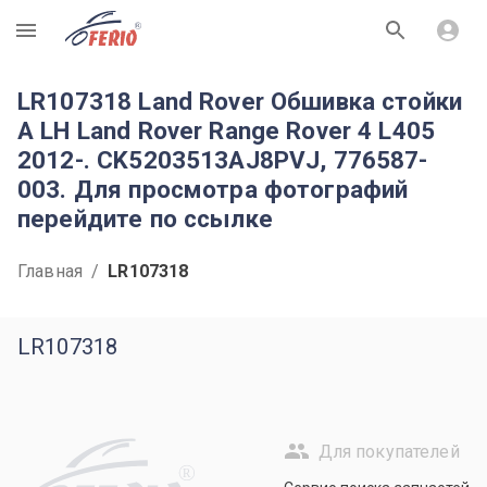
R
LR107318 Land Rover Обшивка стойки
А LH Land Rover Range Rover 4 L405
2012-. CK5203513AJ8PVJ, 776587-
003. Для просмотра фотографий
перейдите по ссылке
Главная
/
LR107318
LR107318
Для покупателей
R