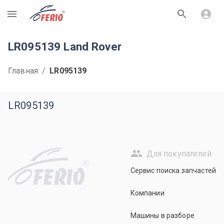
R
LR095139 Land Rover
Главная
/
LR095139
LR095139
Для покупателей
R
Сервис поиска запчастей
Компании
Машины в разборе