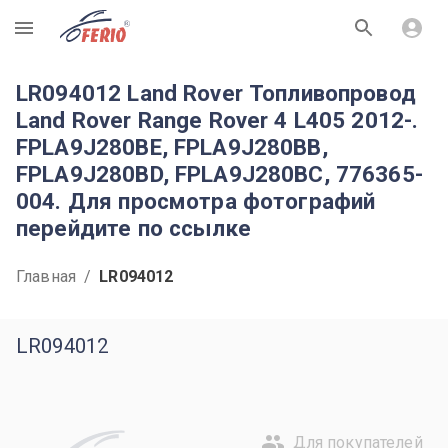
R
LR094012 Land Rover Топливопровод
Land Rover Range Rover 4 L405 2012-.
FPLA9J280BE, FPLA9J280BB,
FPLA9J280BD, FPLA9J280BC, 776365-
004. Для просмотра фотографий
перейдите по ссылке
Главная
/
LR094012
LR094012
Для покупателей