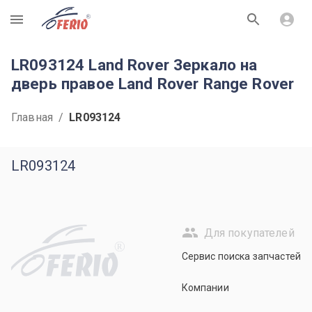
R
LR093124 Land Rover Зеркало на
дверь правое Land Rover Range Rover
Главная
/
LR093124
LR093124
Для покупателей
R
Сервис поиска запчастей
Компании