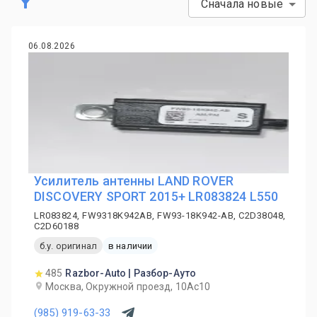
Сначала новые
06.08.2026
Усилитель антенны LAND ROVER
DISCOVERY SPORT 2015+ LR083824 L550
LR083824, FW9318K942AB, FW93-18K942-AB, C2D38048,
C2D60188
б.у. оригинал
в наличии
485
Razbor-Auto | Разбор-Ауто
Москва, Окружной проезд, 10Ас10
(985) 919-63-33