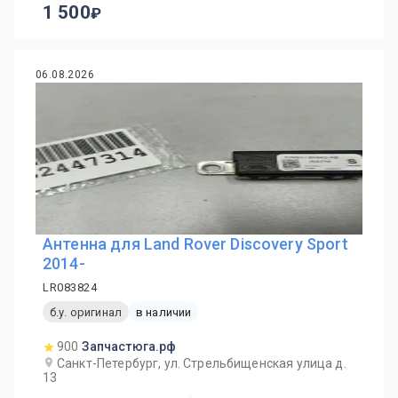
1 500
06.08.2026
Антенна для Land Rover Discovery Sport
2014-
LR083824
б.у. оригинал
в наличии
900
Запчастюга.рф
Санкт-Петербург, ул. Стрельбищенская улица д.
13