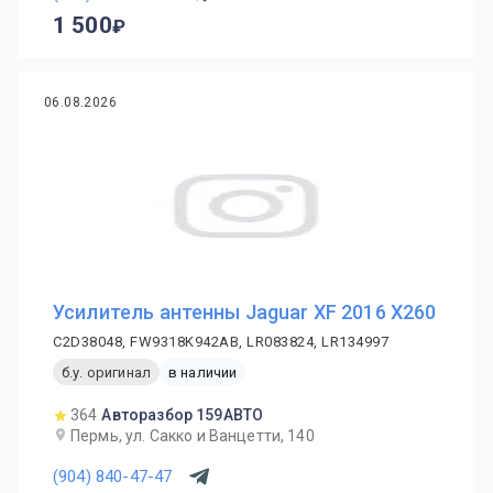
1 500
06.08.2026
Усилитель антенны Jaguar XF 2016 X260
C2D38048, FW9318K942AB, LR083824, LR134997
б.у. оригинал
в наличии
364
Авторазбор 159АВТО
Пермь, ул. Сакко и Ванцетти, 140
(904) 840-47-47