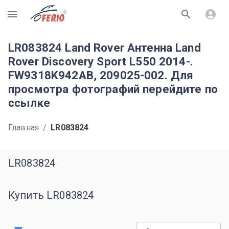
R
LR083824 Land Rover Антенна Land
Rover Discovery Sport L550 2014-.
FW9318K942AB, 209025-002. Для
просмотра фотографий перейдите по
ссылке
Главная
/
LR083824
LR083824
Купить LR083824