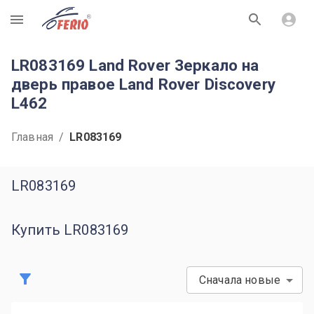
R
LR083169 Land Rover Зеркало на
дверь правое Land Rover Discovery
L462
Главная
/
LR083169
LR083169
Купить LR083169
Сначала новые