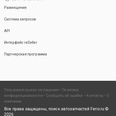
Размещение
Система запросов
API
Интерфейс reSeller
Партнерская программа
Пользовательское соглашение
Политика
конфиденциальности
Сообщить об ошибке
Контакты
О
компании
Все права защищены, поиск автозапчастей Ferio.ru ©
2026