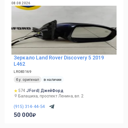
08.08.2026
Зеркало Land Rover Discovery 5 2019
L462
LR083169
б.у. оригинал
в наличии
574
JFord| ДжейФорд
Балашиха, проспект Ленина, вл. 2
(915) 314-44-54
50 000