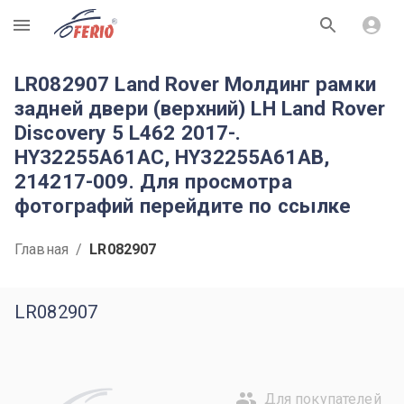
R
LR082907 Land Rover Молдинг рамки
задней двери (верхний) LH Land Rover
Discovery 5 L462 2017-.
HY32255A61AC, HY32255A61AB,
214217-009. Для просмотра
фотографий перейдите по ссылке
Главная
/
LR082907
LR082907
Для покупателей