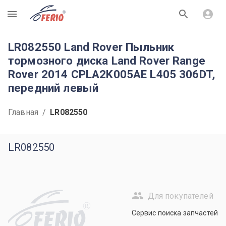
R
LR082550 Land Rover Пыльник
тормозного диска Land Rover Range
Rover 2014 CPLA2K005AE L405 306DT,
передний левый
Главная
/
LR082550
LR082550
Для покупателей
R
Сервис поиска запчастей