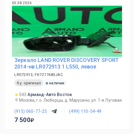
05.08.2026
Зеркало LAND ROVER DISCOVERY SPORT
2014-нв LR072913 1 L550, левое
LR072913, FK7217683JAC
б.у. оригинал
в наличии
543
Арманд-Авто Восток
Москва, г.о. Люберцы, д. Марусино, ул. 1-я Луговая
(915) 060-77-25
(499) 110-54-49
7 500