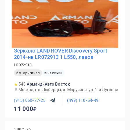
Зеркало LAND ROVER Discovery Sport
2014-нв LR072913 1 L550, левое
LR072913
б.у. оригинал
в наличии
543
Арманд-Авто Восток
Москва, г.о. Люберцы, д. Марусино, ул. 1-я Луговая
(915) 060-77-25
(499) 110-54-49
11 000
05.08.2026