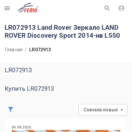
R
LR072913 Land Rover Зеркало LAND
ROVER Discovery Sport 2014-нв L550
Главная
/
LR072913
LR072913
Купить LR072913
Сначала новые
06.08.2026