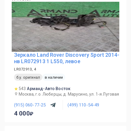
Зеркало Land Rover Discovery Sport 2014-
нв LR072913 1 L550, левое
LR072913, 4
б.у. оригинал
в наличии
543
Арманд-Авто Восток
Москва, г.о. Люберцы, д. Марусино, ул. 1-я Луговая
(915) 060-77-25
(499) 110-54-49
4 000