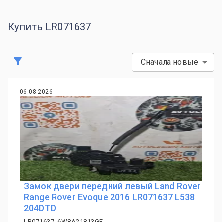
Купить LR071637
Сначала новые
06.08.2026
Замок двери передний левый Land Rover
Range Rover Evoque 2016 LR071637 L538
204DTD
LR071637, 6W8A21813GE