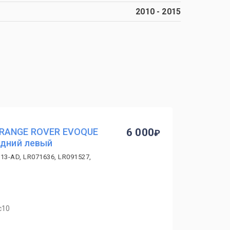
2010
-
2015
 RANGE ROVER EVOQUE
6 000
едний левый
3-AD, LR071636, LR091527,
с10