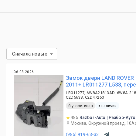
Сначала новые
06.08.2026
Замок двери LAND ROVER
2011+ LR011277 L538, пер
LR011277, 6W8A21813AD, 6W8A-2181
C2D5638, C2D47260
б.у. оригинал
в наличии
485
Razbor-Auto | Разбор-Ауто
Москва, Окружной проезд, 10А
(985) 919-63-33