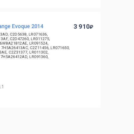
ange Evoque 2014
3 910
3AD, C2D5638, LR071636,
3AF, C2D47260, LR011275,
 6W8A21812AE, LR091524,
 7H5A26413AC, C2Z11456, LR071650,
AE, C2Z31377, LR011302,
 7H5A26412AD, LR091360,
.1