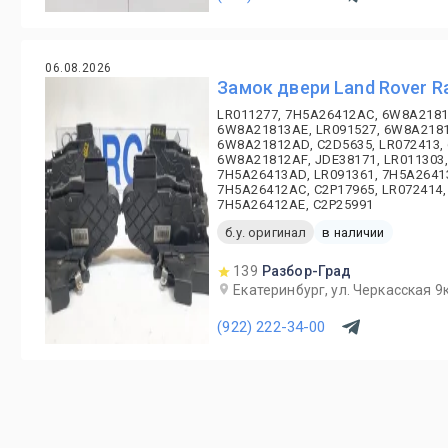
06.08.2026
Замок двери Land Rover R
LR011277, 7H5A26412AC, 6W8A2181
6W8A21813AE, LR091527, 6W8A2181
6W8A21812AD, C2D5635, LR072413,
6W8A21812AF, JDE38171, LR011303,
7H5A26413AD, LR091361, 7H5A26413
7H5A26412AC, C2P17965, LR072414,
7H5A26412AE, C2P25991
б.у. оригинал
в наличии
139
Разбор-Град
Екатеринбург, ул. Черкасская 9к
(922) 222-34-00