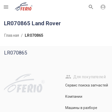
R
LR070865 Land Rover
Главная
/
LR070865
LR070865
Для покупателей
R
Сервис поиска запчастей
Компании
Машины в разборе