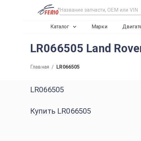
R
Каталог
Марки
Двигат
LR066505 Land Rover
Главная
/
LR066505
LR066505
Купить LR066505