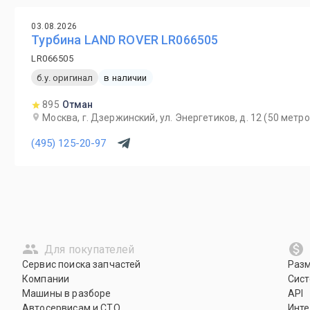
03.08.2026
Турбина LAND ROVER LR066505
LR066505
б.у. оригинал
в наличии
895
Отман
Москва, г. Дзержинский, ул. Энергетиков, д. 12 (50 мет
(495) 125-20-97
Для покупателей
Сервис поиска запчастей
Раз
Компании
Сист
Машины в разборе
API
Автосервисам и СТО
Инте