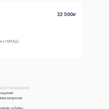
32 500
ров от МКАД)
Для продавцов
мещение
ема запросов
рфейс reSeller