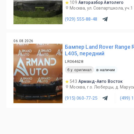
109
Авторазбор Автолего
Москва, ул. Совпартшкола, уч.1
(929) 555-88-48
06.08.2026
Бампер Land Rover Range 
L405, передний
LR064628
б.у. оригинал
в наличии
543
Арманд-Авто Восток
Москва, г.о. Люберцы, д. Маруси
(915) 060-77-25
(499) 