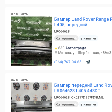
07.08.2026
Бампер Land Rover Range 
L405, передний
LR064628
б.у. оригинал
в наличии
830
Автострада
Москва, ул. Щербинская, 48Ас3
(964) 767-04-65
06.08.2026
Бампер передний Land Rov
LR064628 L405 448DT
LR064628, CK5217D957FD8LML
б.у. оригинал
в наличии