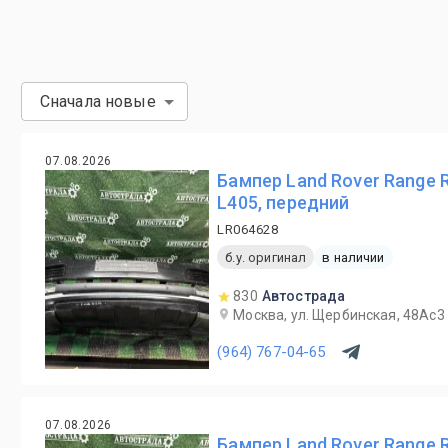
Сначала новые
07.08.2026
Бампер Land Rover Range 
L405, передний
LR064628
б.у. оригинал
в наличии
830
Автострада
Москва, ул. Щербинская, 48Ас3
(964) 767-04-65
07.08.2026
Бампер Land Rover Range 