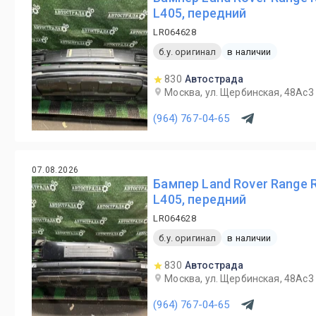
L405, передний
LR064628
б.у. оригинал
в наличии
830
Автострада
Москва, ул. Щербинская, 48Ас3
(964) 767-04-65
07.08.2026
Бампер Land Rover Range 
L405, передний
LR064628
б.у. оригинал
в наличии
830
Автострада
Москва, ул. Щербинская, 48Ас3
(964) 767-04-65