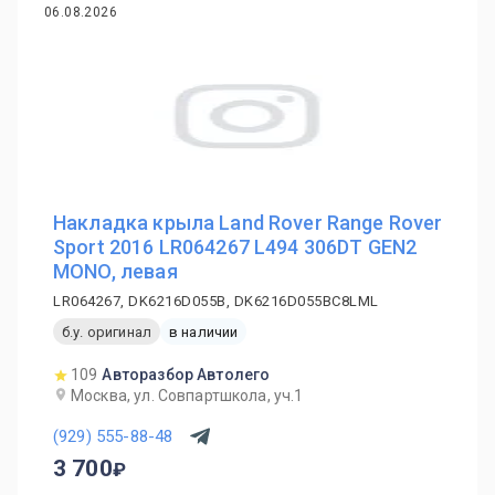
06.08.2026
Накладка крыла Land Rover Range Rover
Sport 2016 LR064267 L494 306DT GEN2
MONO, левая
LR064267, DK6216D055B, DK6216D055BC8LML
б.у. оригинал
в наличии
109
Авторазбор Автолего
Москва, ул. Совпартшкола, уч.1
(929) 555-88-48
3 700