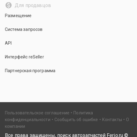
Для продавцов
Размещение
Система запросов
API
Интерфейс reSeller
Партнерская программа
Пользовательское соглашение
Политика
конфиденциальности
Сообщить об ошибке
Контакты
О
компании
Все права защищены, поиск автозапчастей Ferio.ru ©