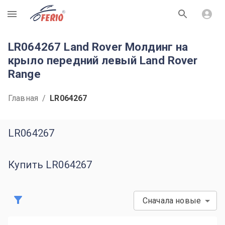
R
LR064267 Land Rover Молдинг на
крыло передний левый Land Rover
Range
Главная
/
LR064267
LR064267
Купить LR064267
Сначала новые