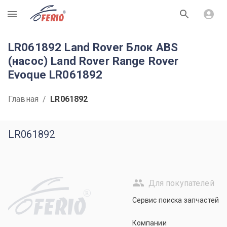
R
LR061892 Land Rover Блок ABS
(насос) Land Rover Range Rover
Evoque LR061892
Главная
/
LR061892
LR061892
Для покупателей
R
Сервис поиска запчастей
Компании