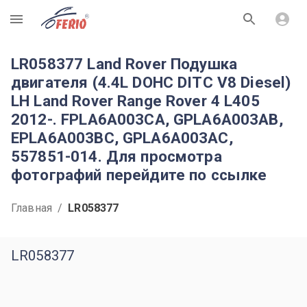
R
LR058377 Land Rover Подушка
двигателя (4.4L DOHC DITC V8 Diesel)
LH Land Rover Range Rover 4 L405
2012-. FPLA6A003CA, GPLA6A003AB,
EPLA6A003BC, GPLA6A003AC,
557851-014. Для просмотра
фотографий перейдите по ссылке
Главная
/
LR058377
LR058377