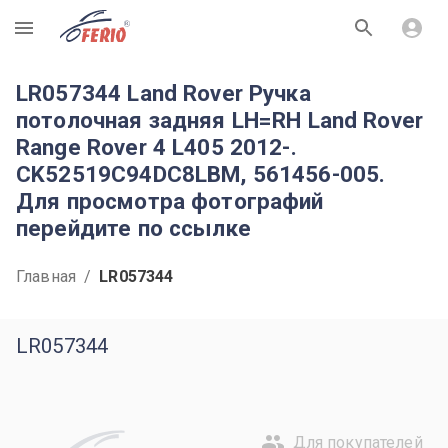
R
LR057344 Land Rover Ручка
потолочная задняя LH=RH Land Rover
Range Rover 4 L405 2012-.
CK52519C94DC8LBM, 561456-005.
Для просмотра фотографий
перейдите по ссылке
Главная
/
LR057344
LR057344
Для покупателей