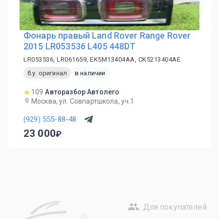
Фонарь правый Land Rover Range Rover
2015 LR053536 L405 448DT
LR053536, LR061659, EK5M13404AA, CK5213404AE
б.у. оригинал
в наличии
109
Авторазбор Автолего
Москва, ул. Совпартшкола, уч.1
(929) 555-88-48
23 000
Для покупателей
R