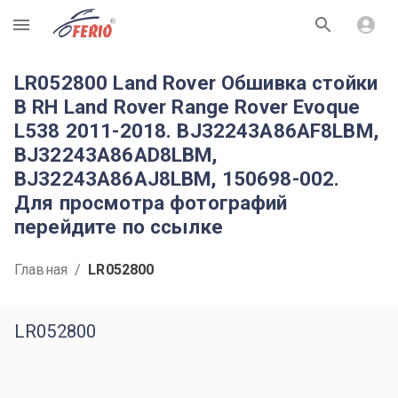
R
LR052800 Land Rover Обшивка стойки
B RH Land Rover Range Rover Evoque
L538 2011-2018. BJ32243A86AF8LBM,
BJ32243A86AD8LBM,
BJ32243A86AJ8LBM, 150698-002.
Для просмотра фотографий
перейдите по ссылке
Главная
/
LR052800
LR052800