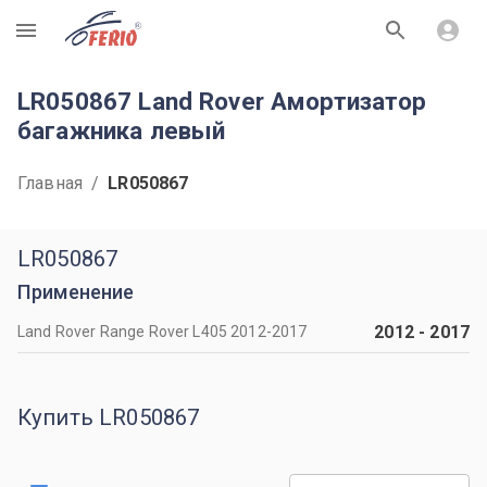
R
LR050867 Land Rover Амортизатор
багажника левый
Главная
/
LR050867
LR050867
Применение
2012
-
2017
Land Rover Range Rover L405 2012-2017
Купить LR050867