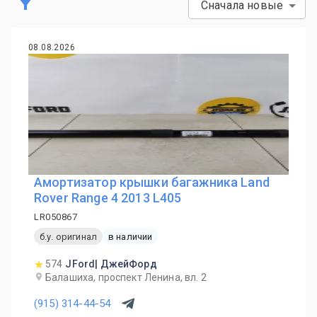
Сначала новые
08.08.2026
Амортизатор крышки багажника Land
Rover Range 4 2013 L405
LR050867
б.у. оригинал
в наличии
574
JFord| ДжейФорд
Балашиха, проспект Ленина, вл. 2
(915) 314-44-54