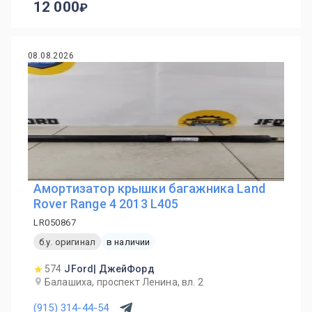
12 000
08.08.2026
Амортизатор крышки багажника Land
Rover Range 4 2013 L405
LR050867
б.у. оригинал
в наличии
574
JFord| ДжейФорд
Балашиха, проспект Ленина, вл. 2
(915) 314-44-54