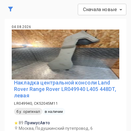
Сначала новые
04.08.2026
Накладка центральной консоли Land
Rover Range Rover LR049940 L405 448DT,
левая
LR049940, CK52045M11
б.у. оригинал
в наличии
89
ПримусАвто
Москва, Подушкинский путепровод, 6