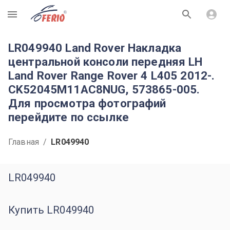
R
LR049940 Land Rover Накладка
центральной консоли передняя LH
Land Rover Range Rover 4 L405 2012-.
CK52045M11AC8NUG, 573865-005.
Для просмотра фотографий
перейдите по ссылке
Главная
/
LR049940
LR049940
Купить LR049940