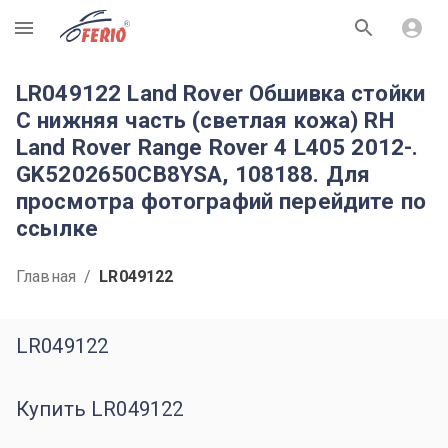
R
LR049122 Land Rover Обшивка стойки
C нижняя часть (светлая кожа) RH
Land Rover Range Rover 4 L405 2012-.
GK5202650CB8YSA, 108188. Для
просмотра фотографий перейдите по
ссылке
Главная
/
LR049122
LR049122
Купить LR049122