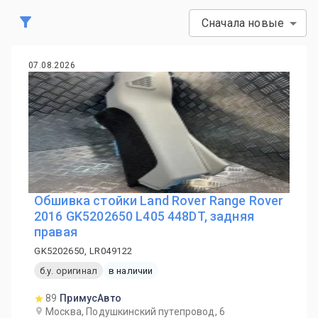
Сначала новые
07.08.2026
Обшивка стойки Land Rover Range Rover
2016 GK5202650 L405 448DT, задняя
правая
GK5202650, LR049122
б.у. оригинал
в наличии
89
ПримусАвто
Москва, Подушкинский путепровод, 6