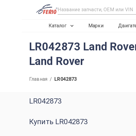
R
Каталог
Марки
Двигат
LR042873 Land Rove
Land Rover
Главная
/
LR042873
LR042873
Купить LR042873