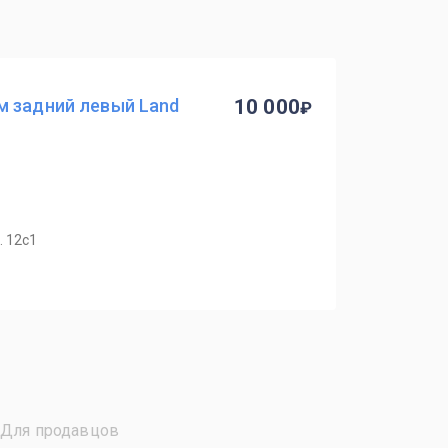
м задний левый Land
10 000
. 12с1
Для продавцов