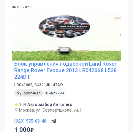
06.08.2026
Блок управления подвеской Land Rover
Range Rover Evoque 2013 LR042668 L538
224DT
LR042668, BJ3214K147AD
б.у. оригинал
в наличии
109
Авторазбор Автолего
Москва, ул. Совпартшкола, уч.1
(929) 555-88-48
1 000