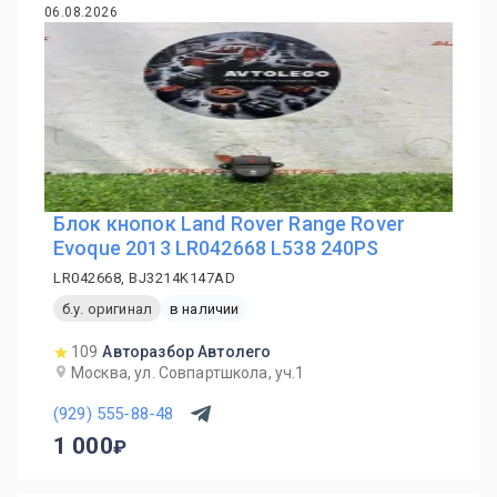
06.08.2026
Блок кнопок Land Rover Range Rover
Evoque 2013 LR042668 L538 240PS
LR042668, BJ3214K147AD
б.у. оригинал
в наличии
109
Авторазбор Автолего
Москва, ул. Совпартшкола, уч.1
(929) 555-88-48
1 000