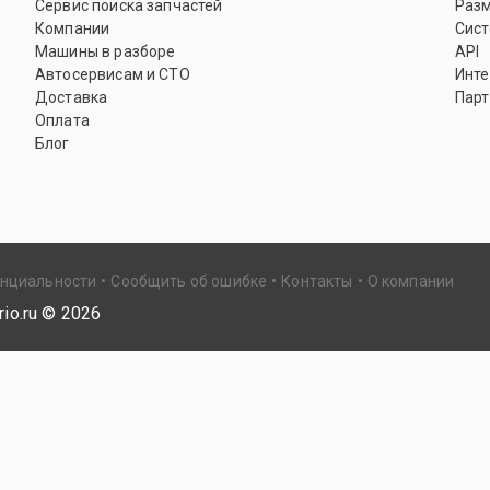
Сервис поиска запчастей
Раз
Компании
Сист
Машины в разборе
API
Автосервисам и СТО
Инте
Доставка
Парт
Оплата
Блог
енциальности
Сообщить об ошибке
Контакты
О компании
io.ru ©
2026