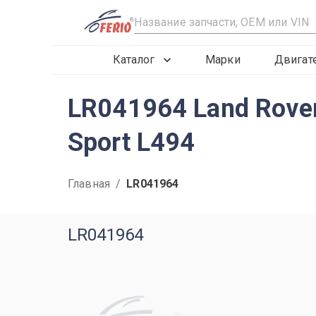
R
Каталог
Марки
Двигат
LR041964 Land Rover
Sport L494
Главная
/
LR041964
LR041964