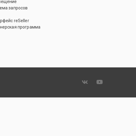
мещение
ема запросов
рфейс reSeller
нерская программа