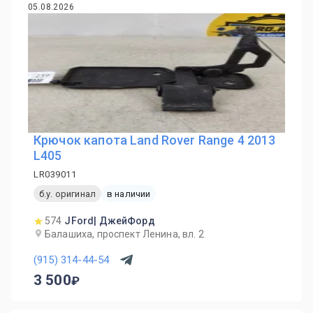
05.08.2026
Крючок капота Land Rover Range 4 2013
L405
LR039011
б.у. оригинал
в наличии
574
JFord| ДжейФорд
Балашиха, проспект Ленина, вл. 2
(915) 314-44-54
3 500