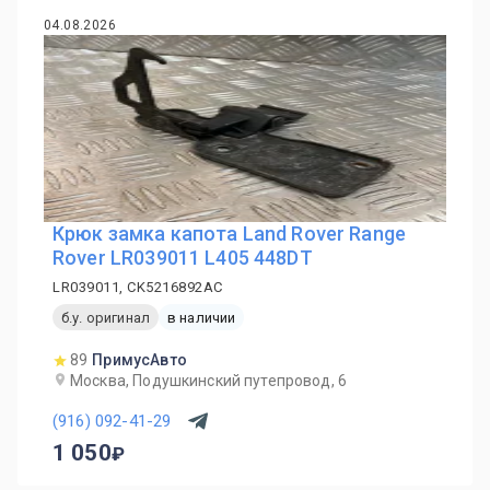
04.08.2026
Крюк замка капота Land Rover Range
Rover LR039011 L405 448DT
LR039011, CK5216892AC
б.у. оригинал
в наличии
89
ПримусАвто
Москва, Подушкинский путепровод, 6
(916) 092-41-29
1 050