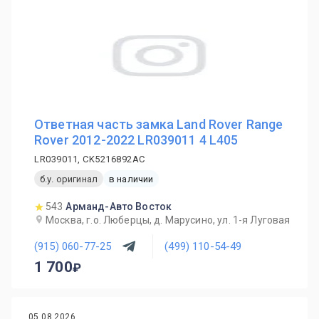
Ответная часть замка Land Rover Range
Rover 2012-2022 LR039011 4 L405
LR039011, CK5216892AC
б.у. оригинал
в наличии
543
Арманд-Авто Восток
Москва, г.о. Люберцы, д. Марусино, ул. 1-я Луговая
(915) 060-77-25
(499) 110-54-49
1 700
05.08.2026