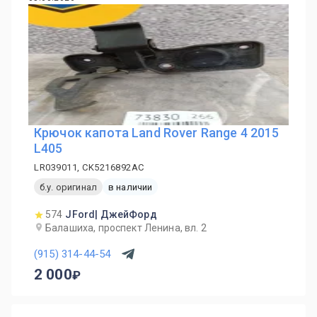
Крючок капота Land Rover Range 4 2015
L405
LR039011, CK5216892AC
б.у. оригинал
в наличии
574
JFord| ДжейФорд
Балашиха, проспект Ленина, вл. 2
(915) 314-44-54
2 000