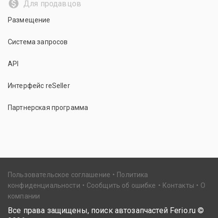
Для продавцов
Размещение
Система запросов
API
Интерфейс reSeller
Партнерская программа
Пользовательское соглашение
Политика
конфиденциальности
Сообщить об ошибке
Контакты
О
компании
Все права защищены, поиск автозапчастей Ferio.ru ©