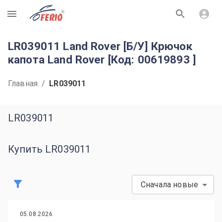
R
LR039011 Land Rover [Б/У] Крючок
капота Land Rover [Код: 00619893 ]
Главная
/
LR039011
LR039011
Купить LR039011
Сначала новые
05.08.2026