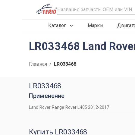
R
Каталог
Марки
Двигат
LR033468 Land Rove
Главная
/
LR033468
LR033468
Применение
Land Rover Range Rover L405 2012-2017
Купить LR033468