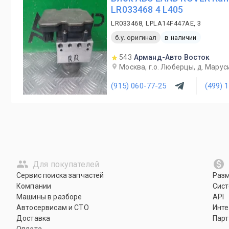
LR033468 4 L405
LR033468, LPLA14F447AE, 3
б.у. оригинал
в наличии
543
Арманд-Авто Восток
Москва, г.о. Люберцы, д. Маруси
(915) 060-77-25
(499) 
Для покупателей
Сервис поиска запчастей
Раз
Компании
Сист
Машины в разборе
API
Автосервисам и СТО
Инте
Доставка
Парт