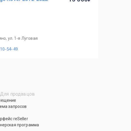
но, ул. 1-я Луговая
110-54-49
Для продавцов
мещение
ема запросов
рфейс reSeller
нерская программа