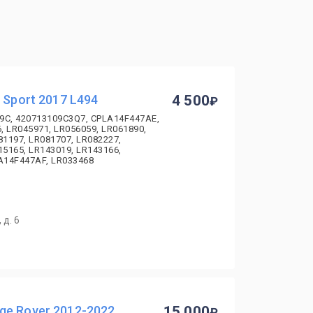
 Sport 2017 L494
4 500
9C, 420713109C3Q7, CPLA14F447AE,
, LR045971, LR056059, LR061890,
81197, LR081707, LR082227,
15165, LR143019, LR143166,
LA14F447AF, LR033468
 д. 6
ge Rover 2012-2022
15 000