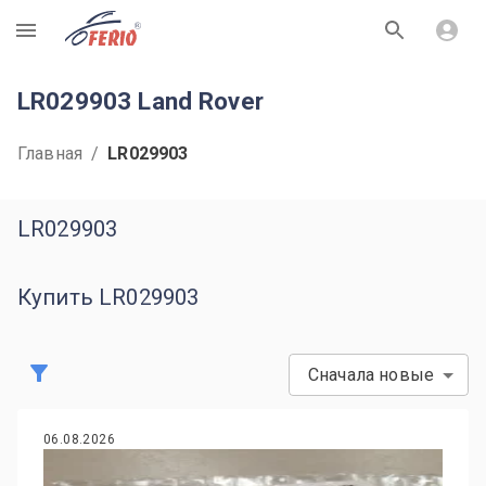
R
LR029903 Land Rover
Главная
/
LR029903
LR029903
Купить LR029903
Сначала новые
06.08.2026