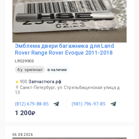
Эмблема двери багажника для Land
Rover Range Rover Evoque 2011-2018
LR029903
б.у. оригинал
в наличии
900
Запчастюга.рф
Санкт-Петербург, ул. Стрельбищенская улица д.
13
(812) 679-88-85
(981) 796-97-85
1 200
06.08.2026