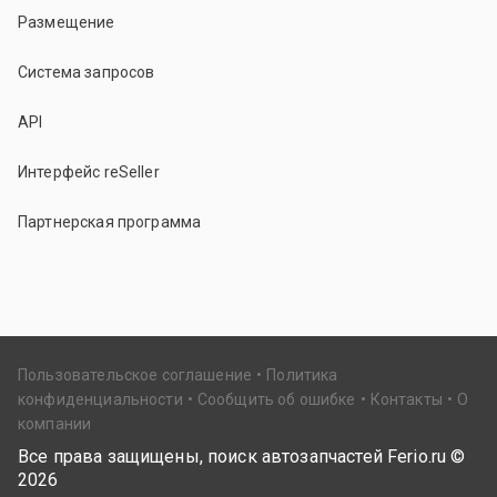
Размещение
Система запросов
API
Интерфейс reSeller
Партнерская программа
Пользовательское соглашение
Политика
конфиденциальности
Сообщить об ошибке
Контакты
О
компании
Все права защищены, поиск автозапчастей Ferio.ru ©
2026