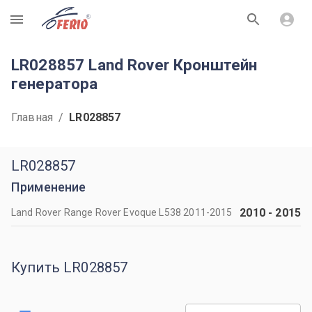
R
LR028857 Land Rover Кронштейн
генератора
Главная
/
LR028857
LR028857
Применение
2010
-
2015
Land Rover Range Rover Evoque L538 2011-2015
Купить LR028857