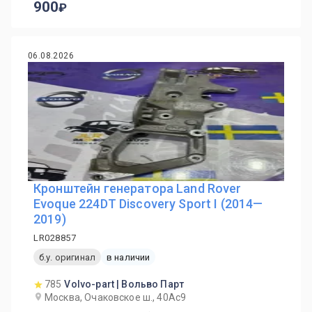
900
06.08.2026
Кронштейн генератора Land Rover
Evoque 224DТ Discovery Sport I (2014—
2019)
LR028857
б.у. оригинал
в наличии
785
Volvo-part | Вольво Парт
Москва, Очаковское ш., 40Ас9