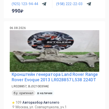
(925) 123-94-44
(958) 222-22-03
990
06.08.2026
Кронштейн генератора Land Rover Range
Rover Evoque 2013 LR028857 L538 224DT
LR028857, BJ3210039AE
б.у. оригинал
в наличии
109
Авторазбор Автолего
Москва, ул. Совпартшкола, уч.1