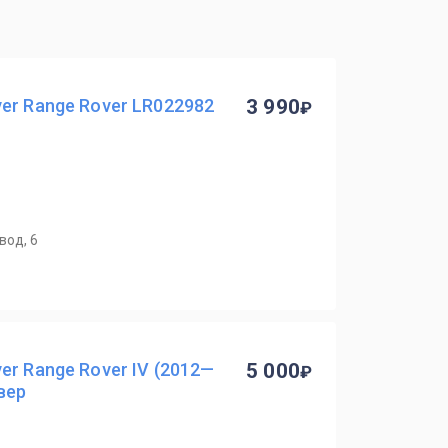
er Range Rover LR022982
3 990
вод, 6
er Range Rover IV (2012—
5 000
вер