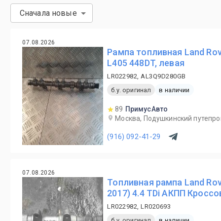
Сначала новые
07.08.2026
Рампа топливная Land Rov
L405 448DT, левая
LR022982, AL3Q9D280GB
б.у. оригинал
в наличии
89
ПримусАвто
Москва, Подушкинский путепро
(916) 092-41-29
07.08.2026
Топливная рампа Land Rov
2017) 4.4 TDi АКПП Кроссо
LR022982, LR020693
б.у. оригинал
в наличии