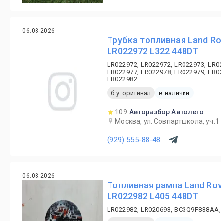
06.08.2026
Трубка топливная Land Ro
LR022972 L322 448DT
LR022972, LR022972, LR022973, LR0
LR022977, LR022978, LR022979, LR0
LR022982
б.у. оригинал
в наличии
109
Авторазбор Автолего
Москва, ул. Совпартшкола, уч.1
(929) 555-88-48
06.08.2026
Топливная рампа Land Rov
LR022982 L405 448DT
LR022982, LR020693, BC3Q9F838AA