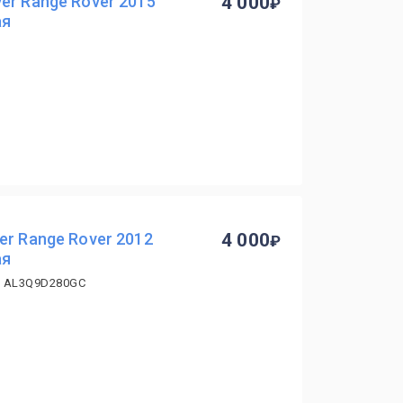
er Range Rover 2015
4 000
ая
er Range Rover 2012
4 000
ая
, AL3Q9D280GC