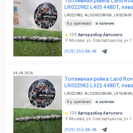
Топливная рампа Land Rov
LR022982 L405 448DT, лев
LR022982, AL3Q9D280GB, LR020693
б.у. оригинал
в наличии
109
Авторазбор Автолего
Москва, ул. Совпартшкола, уч.1
(929) 555-88-48
06.08.2026
Топливная рейка Land Rov
LR022982 L322 448DT, лев
LR022982, AL3Q9D280GB, LR164040
б.у. оригинал
в наличии
109
Авторазбор Автолего
Москва, ул. Совпартшкола, уч.1
(929) 555-88-48