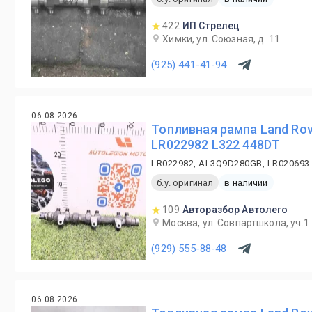
422
ИП Стрелец
Химки, ул. Союзная, д. 11
(925) 441-41-94
06.08.2026
Топливная рампа Land Rov
LR022982 L322 448DT
LR022982, AL3Q9D280GB, LR020693
б.у. оригинал
в наличии
109
Авторазбор Автолего
Москва, ул. Совпартшкола, уч.1
(929) 555-88-48
06.08.2026