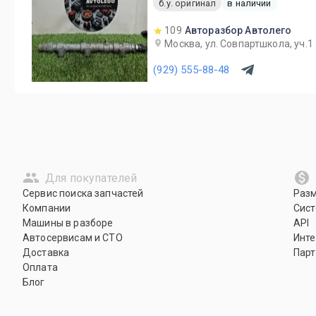
б.у. оригинал
в наличии
109
Авторазбор Автолего
Москва, ул. Совпартшкола, уч.1
(929) 555-88-48
Для покупателей
Сервис поиска запчастей
Раз
Компании
Сист
Машины в разборе
API
Автосервисам и СТО
Инте
Доставка
Парт
Оплата
Блог