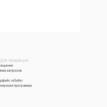
Для продавцов
мещение
ема запросов
рфейс reSeller
нерская программа