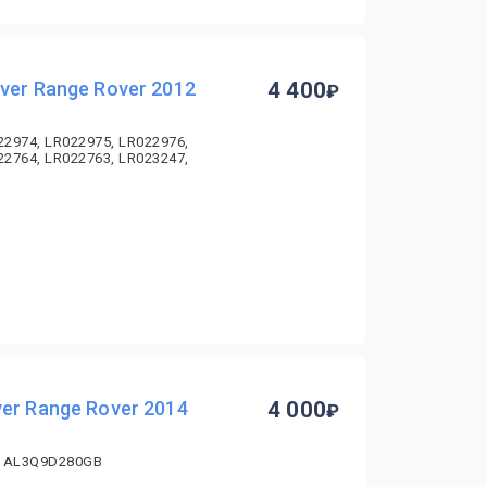
ver Range Rover 2012
4 400
22974, LR022975, LR022976,
22764, LR022763, LR023247,
er Range Rover 2014
4 000
, AL3Q9D280GB