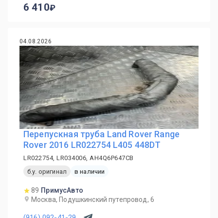
6 410
04.08.2026
Перепускная труба Land Rover Range
Rover 2016 LR022754 L405 448DT
LR022754, LR034006, AH4Q6P647CB
б.у. оригинал
в наличии
89
ПримусАвто
Москва, Подушкинский путепровод, 6
(916) 092-41-29