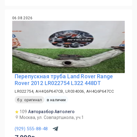
06.08.2026
Перепускная труба Land Rover Range
Rover 2012 LR022754 L322 448DT
LR022754, AH4Q6P647CB, LR034006, AH4Q6P647CC
б.у. оригинал
в наличии
109
Авторазбор Автолего
Москва, ул. Совпартшкола, уч.1
(929) 555-88-48