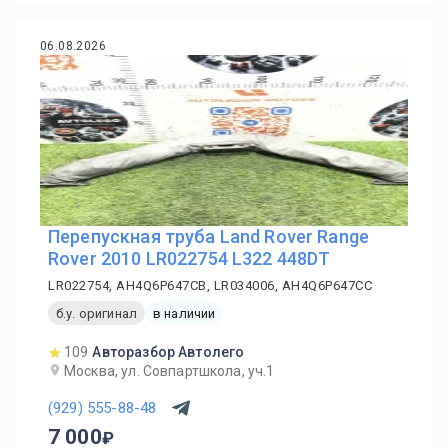
06.08.2026
Перепускная труба Land Rover Range
Rover 2010 LR022754 L322 448DT
LR022754, AH4Q6P647CB, LR034006, AH4Q6P647CC
б.у. оригинал
в наличии
109
Авторазбор Автолего
Москва, ул. Совпартшкола, уч.1
(929) 555-88-48
7 000