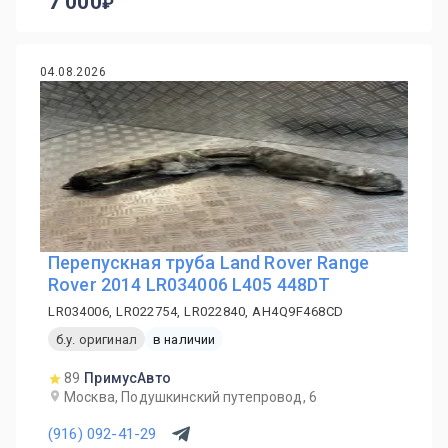
7 000
04.08.2026
Перепускная труба Land Rover Range
Rover 2014 LR034006 L405 448DT
LR034006, LR022754, LR022840, AH4Q9F468CD
б.у. оригинал
в наличии
89
ПримусАвто
Москва, Подушкинский путепровод, 6
(916) 092-41-29