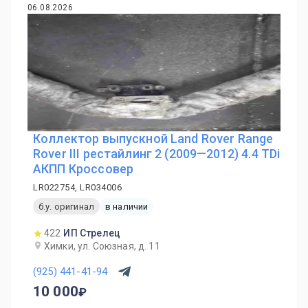
06.08.2026
Коллектор выпускной Land Rover Range
Rover III рестайлинг 2 (2009—2012) 4.4 TDi
АКПП Кроссовер
LR022754, LR034006
б.у. оригинал
в наличии
422
ИП Стрелец
Химки, ул. Союзная, д. 11
(925) 441-41-94
10 000