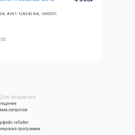
BA, AV61-12A343-BA, 1693301
с10
Для продавцов
мещение
ема запросов
рфейс reSeller
нерская программа