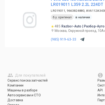
LR019011 L359 2.2L 224DT
LR019011, 9663824880, AV6112A343
б.у. оригинал
в наличии
485
Razbor-Auto | Разбор-Ауто
Москва, Окружной проезд, 10А
(985) 919-63-33
Для покупателей
Сервис поиска запчастей
Раз
Компании
Сист
Машины в разборе
API
Автосервисам и СТО
Инте
Доставка
Парт