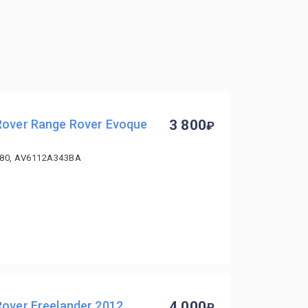
Rover Range Rover Evoque
3 800
880, AV6112A343BA
over Freelander 2012
4 000