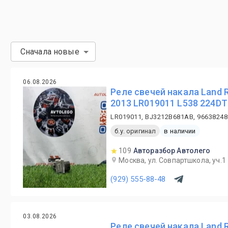
Сначала новые
06.08.2026
Реле свечей накала Land 
2013 LR019011 L538 224DT
LR019011, BJ3212B681AB, 9663824
б.у. оригинал
в наличии
109
Авторазбор Автолего
Москва, ул. Совпартшкола, уч.1
(929) 555-88-48
03.08.2026
Реле свечей накала Land R