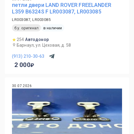
петли двери LAND ROVER FREELANDER
L359 B6324S F LR003087, LR003085
LR003087, LR003085
б.у. оригинал
в наличии
254
Автодонор
Барнаул, ул. Цеховая, д. 58
(913) 210-30-63
2 000
30.07.2026