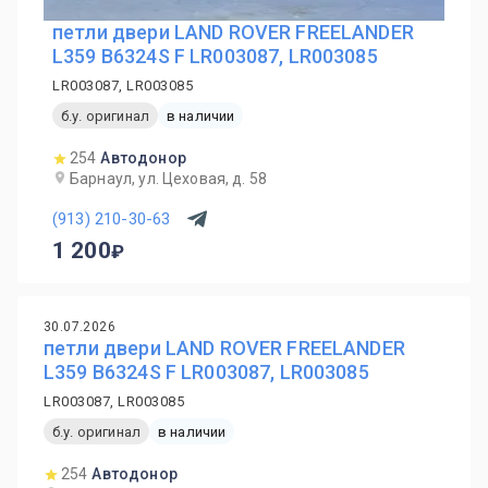
петли двери LAND ROVER FREELANDER
L359 B6324S F LR003087, LR003085
LR003087, LR003085
б.у. оригинал
в наличии
254
Автодонор
Барнаул, ул. Цеховая, д. 58
(913) 210-30-63
1 200
30.07.2026
петли двери LAND ROVER FREELANDER
L359 B6324S F LR003087, LR003085
LR003087, LR003085
б.у. оригинал
в наличии
254
Автодонор