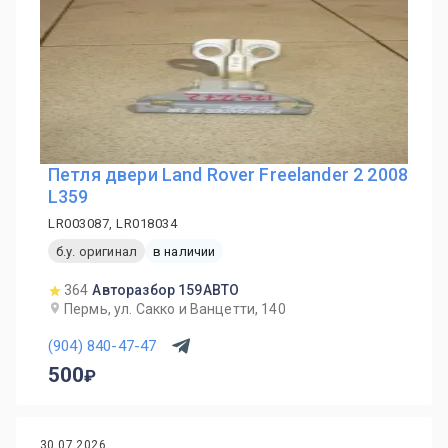
Петля двери Land Rover Freelander 2 2008
L359
LR003087, LR018034
б.у. оригинал
в наличии
364
Авторазбор 159АВТО
Пермь, ул. Сакко и Ванцетти, 140
(904) 840-47-47
500
30.07.2026