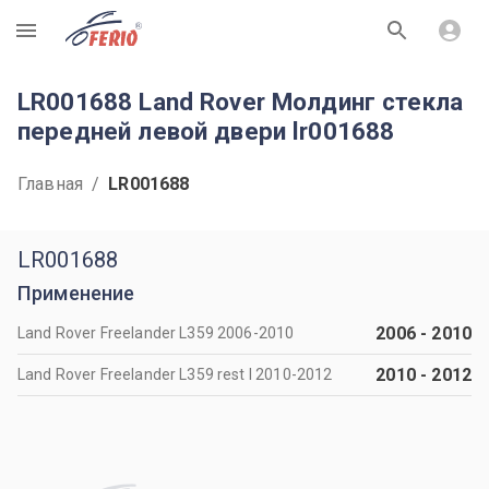
R
LR001688 Land Rover Молдинг стекла
передней левой двери lr001688
Главная
/
LR001688
LR001688
Применение
2006
-
2010
Land Rover Freelander L359 2006-2010
2010
-
2012
Land Rover Freelander L359 rest I 2010-2012