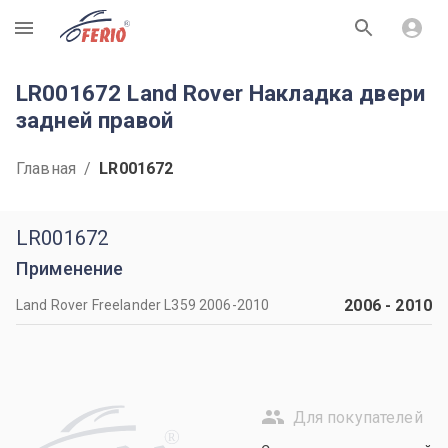
R
LR001672 Land Rover Накладка двери
задней правой
Главная
/
LR001672
LR001672
Применение
2006
-
2010
Land Rover Freelander L359 2006-2010
Для покупателей
R