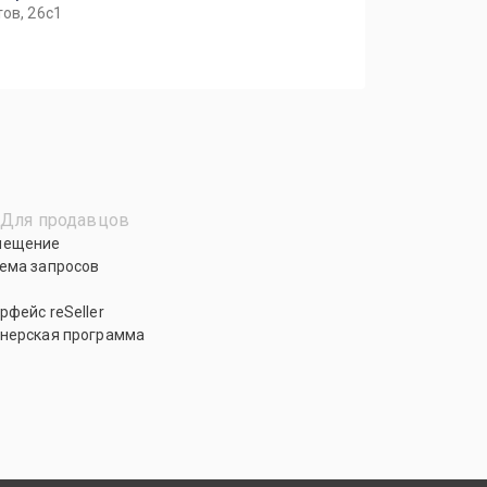
ов, 26с1
Для продавцов
мещение
ема запросов
рфейс reSeller
нерская программа