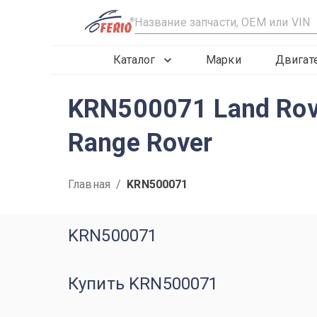
R
Каталог
Марки
Двигат
KRN500071 Land Rov
Range Rover
Главная
/
KRN500071
KRN500071
Купить KRN500071