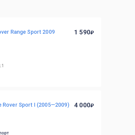
ver Range Sport 2009
1 590
.1
Rover Sport I (2005—2009)
4 000
мпорт