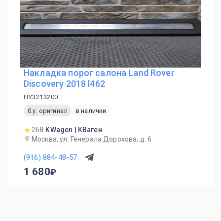
Накладка порог салона Land Rover
Discovery 2018 l462
HY3213200
б.у. оригинал
в наличии
268
KWagen | КВаген
Москва, ул. Генерала Дорохова, д. 6
(916) 884-48-57
1 680