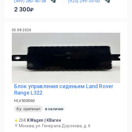
(499) 280-40-58
(925) 299-35-00
2 300
05.08.2026
Блок управления сиденьем Land Rover
Range L322
HLV500060
б.у. оригинал
в наличии
268
KWagen | КВаген
Москва, ул. Генерала Дорохова, д. 6