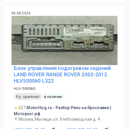
06.08.2026
Блок управления подогревом сидений
LAND ROVER RANGE ROVER 2002-2012
HLV500060 L322
HLV-500060
б.у. оригинал
в наличии
527
MotorHog.ru - Разбор Рено на Ярославке |
Моторхог.рф
Москва, Мытищи, ул. Хлебозаводская д. 4