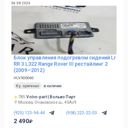
06.08.2026
Блок управления подогревом сидений Lr
RR 3 L322 Range Rover III рестайлинг 2
(2009—2012)
HLV500060
б.у. оригинал
в наличии
785
Volvo-part | Вольво Парт
Москва, Очаковское ш., 40Ас9
(925) 123-94-44
(958) 222-22-03
2 490