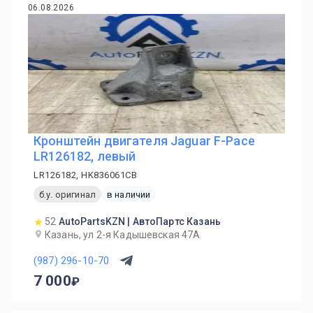
06.08.2026
Кронштейн двигателя Jaguar F-Pace
LR126182, левый
LR126182, HK836061CB
б.у. оригинал
в наличии
52
AutoPartsKZN | АвтоПартс Казань
Казань, ул 2-я Кадышевская 47А
(987) 296-10-70
7 000