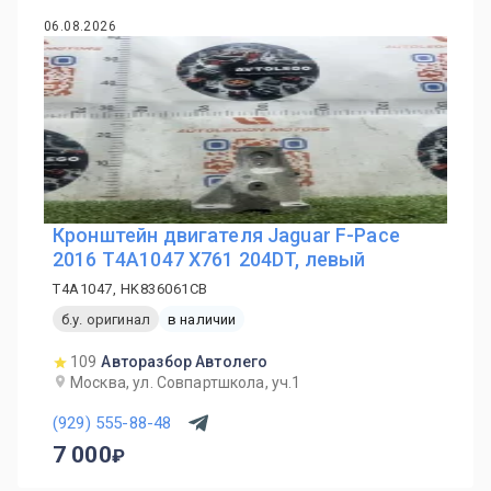
06.08.2026
Кронштейн двигателя Jaguar F-Pace
2016 T4A1047 X761 204DT, левый
T4A1047, HK836061CB
б.у. оригинал
в наличии
109
Авторазбор Автолего
Москва, ул. Совпартшкола, уч.1
(929) 555-88-48
7 000