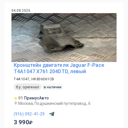
04.08.2026
Кронштейн двигателя Jaguar F-Pace
T4A1047 X761 204DTD, левый
T4A1047, HK836061CB
б.у. оригинал
в наличии
89
ПримусАвто
Москва, Подушкинский путепровод, 6
(916) 092-41-29
3 990