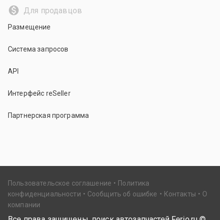
Для продавцов
Размещение
Система запросов
API
Интерфейс reSeller
Партнерская программа
Пользовательское соглашение
Политика
конфиденциальности
Сообщить об ошибке
Контакты
О
компании
Все права защищены, поиск автозапчастей Ferio.ru ©