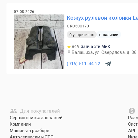
07.08.2026
Кожух рулевой колонки La
GRB500170
б.у. оригинал
в наличии
849
Запчасти МиК
Балашиха, ул. Свердлова, д. 36
(916) 511-44-22
Для покупателей
Сервис поиска запчастей
Раз
Компании
Сист
Машины в разборе
API
Автосервисам и СТО
Инте