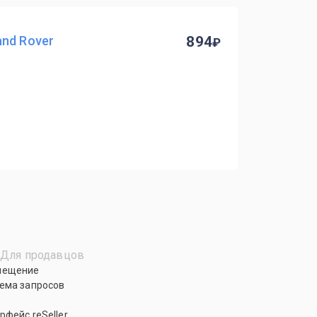
nd Rover
894
Для продавцов
мещение
ема запросов
рфейс reSeller