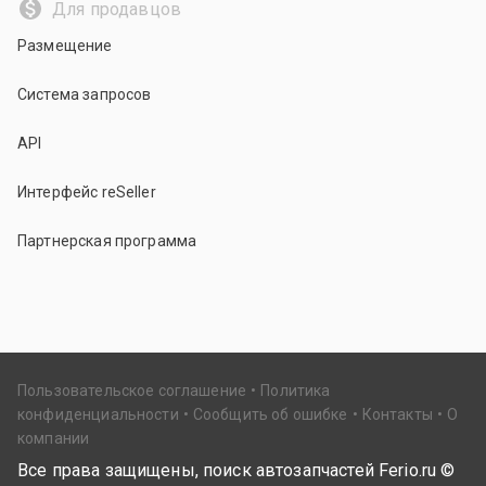
Для продавцов
Размещение
Система запросов
API
Интерфейс reSeller
Партнерская программа
Пользовательское соглашение
Политика
конфиденциальности
Сообщить об ошибке
Контакты
О
компании
Все права защищены, поиск автозапчастей Ferio.ru ©