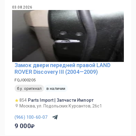
03.08.2026
Замок двери передней правой LAND
ROVER Discovery III (2004—2009)
FQJ000205
б.у. оригинал
в наличии
854
Parts Import | Запчасти Импорт
Москва, ул. Подольских Курсантов, 26с1
(966) 100-60-07
9 000