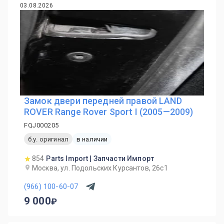
03.08.2026
Замок двери передней правой LAND
ROVER Range Rover Sport I (2005—2009)
FQJ000205
б.у. оригинал
в наличии
854
Parts Import | Запчасти Импорт
Москва, ул. Подольских Курсантов, 26с1
(966) 100-60-07
9 000