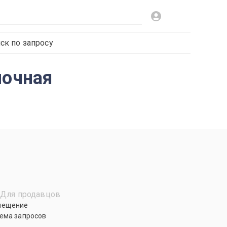
ск по запросу
лочная
Для продавцов
мещение
ема запросов