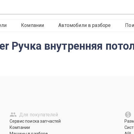
ели
Компании
Автомобили в разборе
Пои
er Ручка внутренняя пото
Для покупателей
Сервис поиска запчастей
Раз
Компании
Сист
Машины в разборе
API