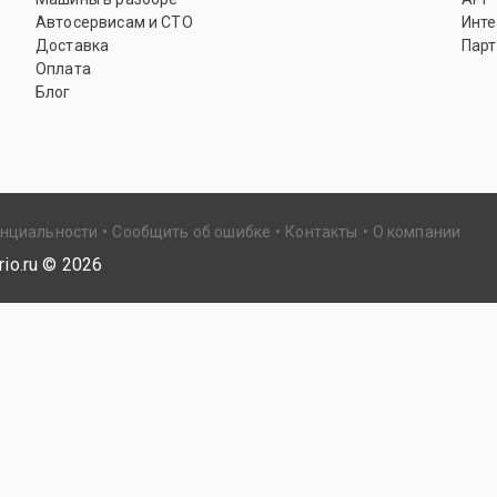
Автосервисам и СТО
Инте
Доставка
Парт
Оплата
Блог
енциальности
Сообщить об ошибке
Контакты
О компании
io.ru ©
2026