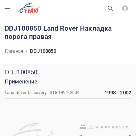
R
DDJ100850 Land Rover Накладка
порога правая
Главная
/
DDJ100850
DDJ100850
Применение
1998
-
2002
Land Rover Discovery L318 1994-2004
Для покупателей
R