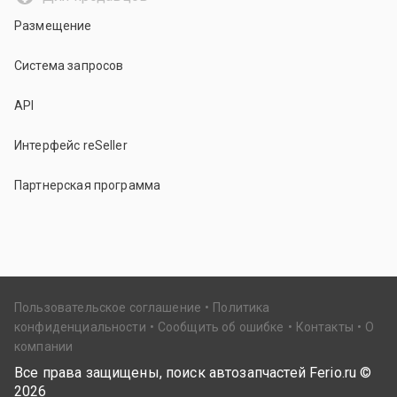
Размещение
Система запросов
API
Интерфейс reSeller
Партнерская программа
Пользовательское соглашение
Политика
конфиденциальности
Сообщить об ошибке
Контакты
О
компании
Все права защищены, поиск автозапчастей Ferio.ru ©
2026