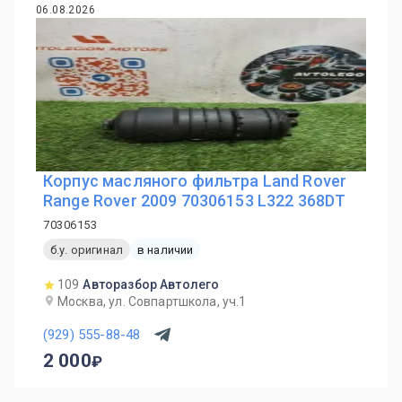
06.08.2026
Корпус масляного фильтра Land Rover
Range Rover 2009 70306153 L322 368DT
70306153
б.у. оригинал
в наличии
109
Авторазбор Автолего
Москва, ул. Совпартшкола, уч.1
(929) 555-88-48
2 000