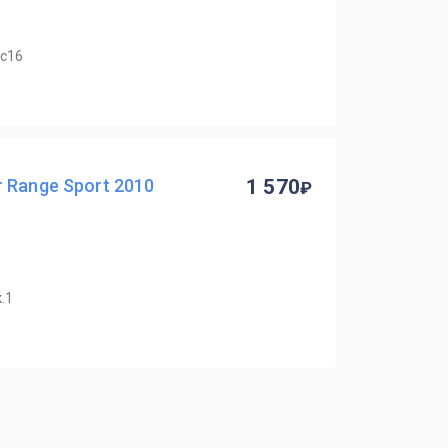
4с16
 Range Sport 2010
1 570
.1