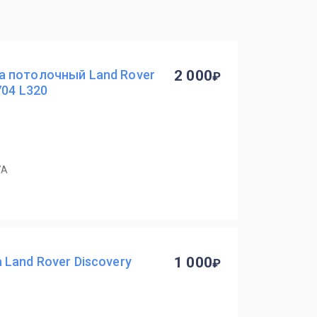
 потолочный Land Rover
2 000
704 L320
7А
Land Rover Discovery
1 000