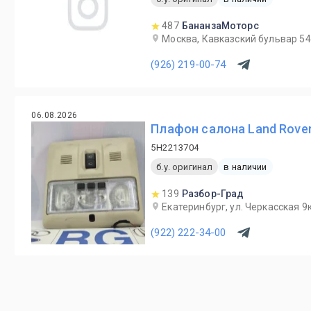
487
БананзаМоторс
Москва, Кавказский бульвар 5
(926) 219-00-74
06.08.2026
Плафон салона Land Rover
5H2213704
б.у. оригинал
в наличии
139
Разбор-Град
Екатеринбург, ул. Черкасская 9к
(922) 222-34-00