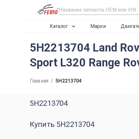
R
Каталог
Марки
Двигат
5H2213704 Land Rov
Sport L320 Range Ro
Главная
/
5H2213704
5H2213704
Купить 5H2213704