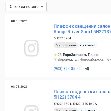
Сначала новые
08.08.2026
Плафон освещения салона
Range Rover Sport 5H2213
5H2213704
б.у. оригинал
в наличии
23
ЕвроЗапчасть Плюс
Воронеж, ул. Новосибирская, 6
(903) 854-85-42
08.08.2026
Плафон подсветки салона 
5H2213704 4
5H2213704, 5H2213704ACW
б.у. оригинал
в наличии