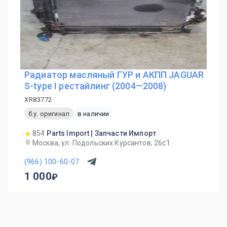
Радиатор масляный ГУР и АКПП JAGUAR
S-type I рестайлинг (2004—2008)
XR83772
б.у. оригинал
в наличии
854
Parts Import | Запчасти Импорт
Москва, ул. Подольских Курсантов, 26с1
(966) 100-60-07
1 000