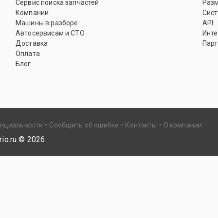
Сервис поиска запчастей
Раз
Компании
Сист
Машины в разборе
API
Автосервисам и СТО
Инте
Доставка
Парт
Оплата
Блог
енциальности
Сообщить об ошибке
Контакты
О компании
io.ru ©
2026