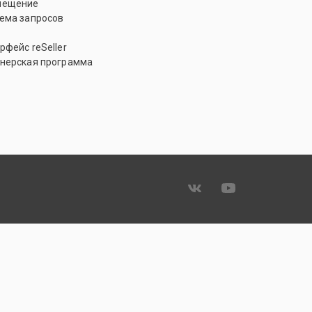
мещение
ема запросов
рфейс reSeller
нерская программа