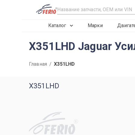
R
Каталог
Марки
Двигат
X351LHD Jaguar Уси
Главная
/
X351LHD
X351LHD
R