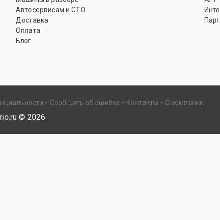
Автосервисам и СТО
Инте
Доставка
Парт
Оплата
Блог
енциальности
Сообщить об ошибке
Контакты
О компании
io.ru ©
2026