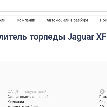
ели
Компании
Автомобили в разборе
Пои
литель торпеды Jaguar XF
Для покупателей
Сервис поиска запчастей
Раз
Компании
Сист
Машины в разборе
API