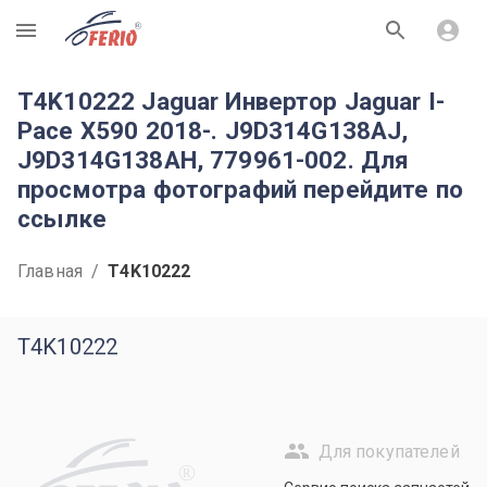
R
T4K10222 Jaguar Инвертор Jaguar I-
Pace X590 2018-. J9D314G138AJ,
J9D314G138AH, 779961-002. Для
просмотра фотографий перейдите по
ссылке
Главная
/
T4K10222
T4K10222
Для покупателей
R